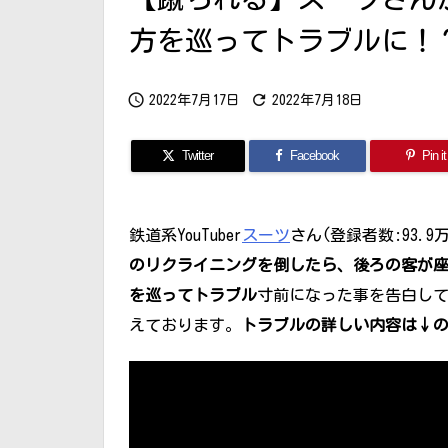
方を巡ってトラブルに！？【


2022年7月17日
2022年7月18日
Twitter
Facebook
Pin it
鉄道系YouTuber
スーツ
さん(登録者数:93.9
のリクライニングを倒したら、後ろの客が
を巡ってトラブル
寸前になった事を告白してい
えております。
トラブルの詳しい内容は↓