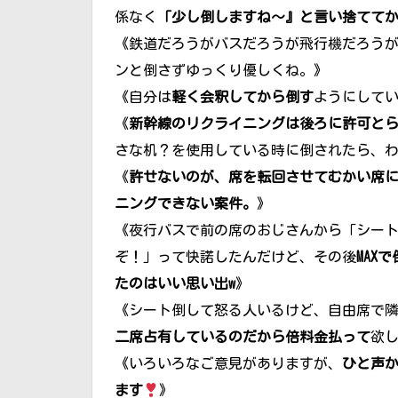
係なく
「少し倒しますね〜』と言い捨てて
《鉄道だろうがバスだろうが飛行機だろう
ンと倒さずゆっくり優しくね。》
《自分は
軽く会釈してから倒す
ようにして
《
新幹線のリクライニングは後ろに許可と
さな机？を使用している時に倒されたら、
《
許せないのが、席を転回させてむかい席
ニングできない案件。
》
《夜行バスで前の席のおじさんから「シー
ぞ！」って快諾したんだけど、その後
MAX
たのはいい思い出w
》
《シート倒して怒る人いるけど、自由席で
二席占有しているのだから倍料金払って
欲
《いろいろなご意見がありますが、
ひと声
ます
》