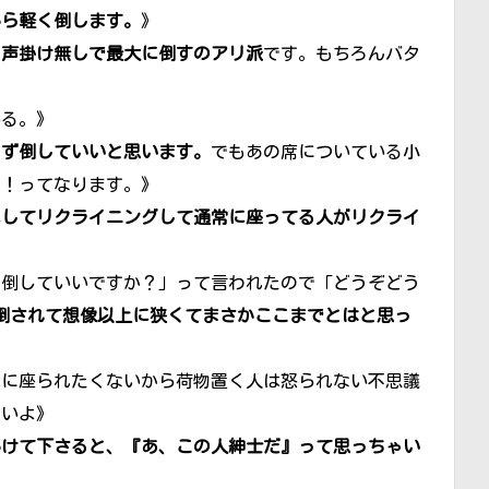
から軽く倒します。
》
が
声掛け無しで最大に倒すのアリ派
です。もちろんバタ
いる。》
らず倒していいと思います。
でもあの席についている小
わ！ってなります。》
にしてリクライニングして通常に座ってる人がリクライ
ト倒していいですか？」って言われたので「どうぞどう
で倒されて想像以上に狭くてまさかここまでとはと思っ
隣に座られたくないから荷物置く人は怒られない不思議
しいよ》
かけて下さると、『あ、この人紳士だ』って思っちゃい