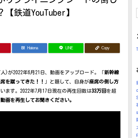
鉄道YouTuber】
B!
Hatena
LINE
Copy
万人)が2022年6月21日、動画をアップロード。「
新幹線
座席を蹴ってきた！！
」と題して、自身が
座席の倒し方
ます。2022年7月17日現在の再生回数は
33万回
を超
の動画を再生してお聞きください。