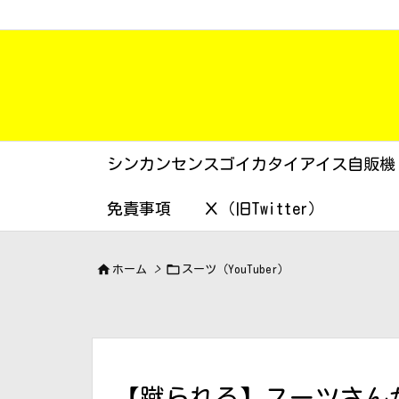
シンカンセンスゴイカタイアイス自販機
免責事項
Ｘ（旧Twitter）


ホーム
>
スーツ（YouTuber）
【蹴られる】スーツさん