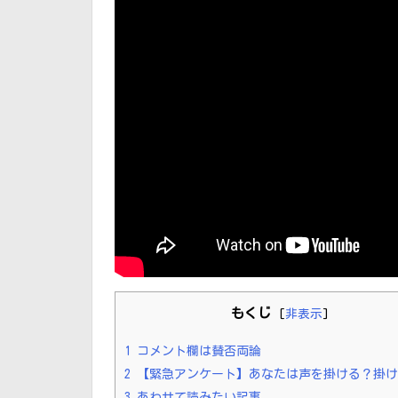
もくじ
[
非表示
]
1
コメント欄は賛否両論
2
【緊急アンケート】あなたは声を掛ける？掛け
3
あわせて読みたい記事