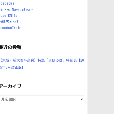
Odapedia
Hankyu Navigation+
Nose KNITs
沿線ちゃっと
FreedomTrain
最近の投稿
【大阪・新大阪⇔奈良】特急「まほろば」時刻表【20
25年3月改正版】
アーカイブ
ア
ー
カ
イ
ブ