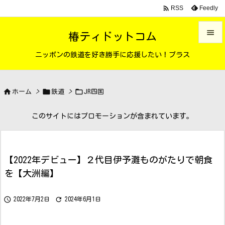

Feedly
RSS

椿ティドットコム

ニッポンの鉄道を好き勝手に応援したい！プラス
メニュ

サイド



ホーム
>
鉄道
>
JR四国

前へ
このサイトにはプロモーションが含まれています。

次へ

【2022年デビュー】２代目伊予灘ものがたりで朝食
検索
を【大洲編】


2022年7月2日
2024年6月1日