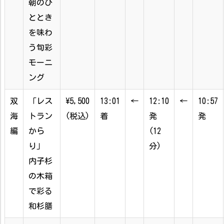
朝のひ
ととき
を味わ
う旬彩
モーニ
ング
双
「レス
\5,500
13:01
←
12:10
←
10:57
海
トラン
(税込)
着
発
発
編
から
(12
り」
分)
内子杉
の木箱
で彩る
和杉膳