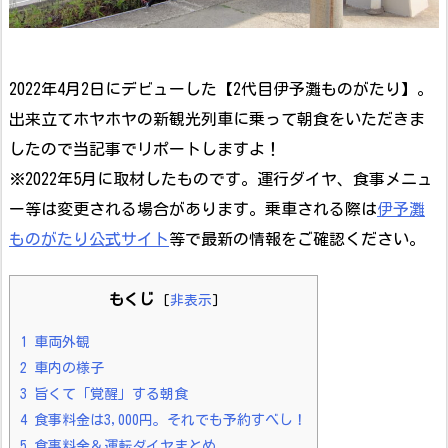
2022年4月2日にデビューした【2代目伊予灘ものがたり】。
出来立てホヤホヤの新観光列車に乗って朝食をいただきま
したので当記事でリポートしますよ！
※2022年5月に取材したものです。運行ダイヤ、食事メニュ
ー等は変更される場合があります。乗車される際は
伊予灘
ものがたり公式サイト
等で最新の情報をご確認ください。
もくじ
[
非表示
]
1
車両外観
2
車内の様子
3
旨くて「覚醒」する朝食
4
食事料金は3,000円。それでも予約すべし！
5
食事料金＆運転ダイヤまとめ