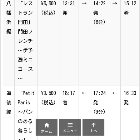
八
「レス
\5,500
13:31
→
14:22
→
15:12
幡
トラン
(税込)
発
発
着
浜
門田」
(8分)
編
門田フ
レンチ
～伊予
灘ミニ
コース
～
道
「Petit
\3,500
18:17
←
17:24
←
16:33
後
Paris
(税込)
着
発
発
編
～パン
(9分)
のある



暮らし
メニュー
上へ
ホーム
～」