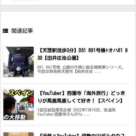

関連記事
【天理駅徒歩3分】D51 691号機+オハ61 9
30【田井庄池公園】
D51 691号機 公園の片隅に眠る機関車シリーズ。
今回は奈良県天理市【田井庄池 ...
【YouTuber】西園寺「海外旅行」どっき
りが馬鹿馬鹿しくて好き！【スペイン】
1話完結型爆笑企画 2022年7月15日、鉄道系
YouTuber西園寺さんがYo ...
【近鉄×YouTuber】伊勢中川デルタのス