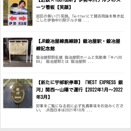
ーツ看板【笑顔】
屈託の無い(?)笑顔。Twitterにて賛否両論を巻き起
こした伊勢中川駅デルタ線 ...
【JR鍛冶屋線廃線跡】鍛冶屋駅・鍛冶屋
線記念館
鍛冶屋駅駅名標 鍛冶屋駅ホームと気動車「キハ30
69」 鍛冶屋駅とは 鍛冶屋駅 ...
【新たに宇部駅停車】「WEST EXPRESS 銀
河」関西～山陽で運行【2022年1月～2022
年3月】
記事をご覧になる前に必ず免責事項をお読みくださ
い。 JR西日本は2021年10月 ...