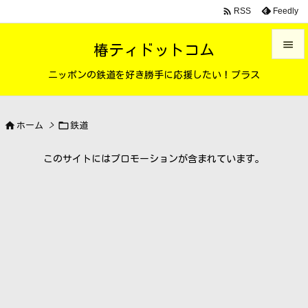

Feedly
RSS

椿ティドットコム

ニッポンの鉄道を好き勝手に応援したい！プラス
メニュ

サイド


ホーム
>
鉄道

前へ
このサイトにはプロモーションが含まれています。

次へ

検索