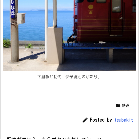
下灘駅と初代「伊予灘ものがたり」

鉄道

Posted by
tsubakit