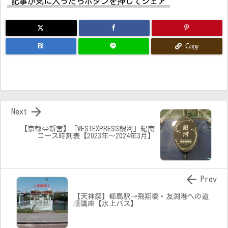
記事が気に入ったらボタンを押してシェア
B!
Copy

Next
【京都⇔新宮】「WESTEXPRESS銀河」紀南
コース時刻表【2023年～2024年3月】

Prev
【天神祭】都島駅→飛翔橋・友渕港への道
順講座【水上バス】